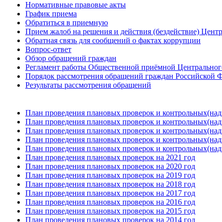
Нормативные правовые акты
График приема
Обратиться в приемную
Прием жалоб на решения и действия (бездействие) Цент
Обратная связь для сообщений о фактах коррупции
Вопрос-ответ
Обзор обращений граждан
Регламент работы Общественной приёмной Центрального
Порядок рассмотрения обращений граждан Российской Ф
Результаты рассмотрения обращений
План проведения плановых проверок и контрольных(над
План проведения плановых проверок и контрольных(над
План проведения плановых проверок и контрольных(над
План проведения плановых проверок и контрольных(над
План проведения плановых проверок и контрольных(над
План проведения плановых проверок на 2021 год
План проведения плановых проверок на 2020 год
План проведения плановых проверок на 2019 год
План проведения плановых проверок на 2018 год
План проведения плановых проверок на 2017 год
План проведения плановых проверок на 2016 год
План проведения плановых проверок на 2015 год
План проведения плановых проверок на 2014 год