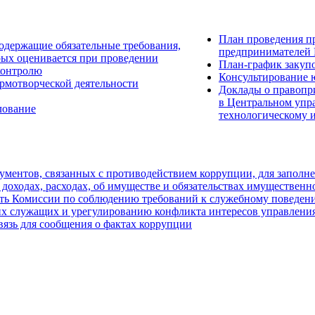
План проведения п
одержащие обязательные требования,
предпринимателей 
рых оценивается при проведении
План-график закуп
контролю
Консультирование 
рмотворческой деятельности
Доклады о правопр
в Центральном упр
лование
технологическому 
ментов, связанных с противодействием коррупции, для заполн
 доходах, расходах, об имуществе и обязательствах имущественн
ть Комиссии по соблюдению требований к служебному поведен
х служащих и урегулированию конфликта интересов управления
вязь для сообщения о фактах коррупции