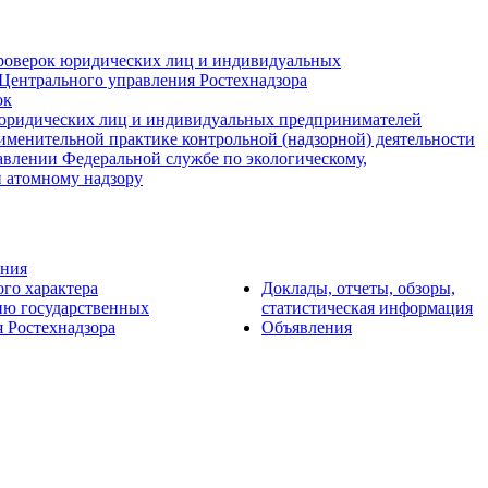
роверок юридических лиц и индивидуальных
Центрального управления Ростехнадзора
ок
юридических лиц и индивидуальных предпринимателей
именительной практике контрольной (надзорной) деятельности
авлении Федеральной службе по экологическому,
и атомному надзору
ения
ого характера
Доклады, отчеты, обзоры,
ию государственных
статистическая информация
 Ростехнадзора
Объявления