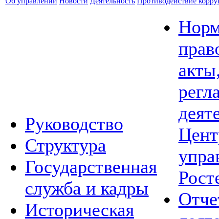
Об управлении
Новости
Деятельность
Противодействие корр
Норм
прав
акты
регл
деят
Руководство
Цент
Структура
упра
Государственная
Рост
служба и кадры
Отче
Историческая