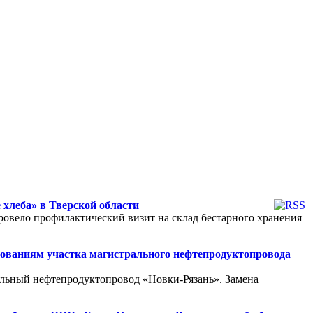
хлеба» в Тверской области
ровело профилактический визит на склад бестарного хранения
бованиям участка магистрального нефтепродуктопровода
альный нефтепродуктопровод «Новки-Рязань». Замена