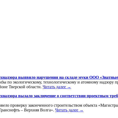
ехнадзора выявило нарушения на складе муки ООО «Знатные 
бы по экологическому, технологическому и атомному надзору п
оне Тверской области.
Читать далее →
ехнадзора выдало заключение о соответствии проектным тре
овело проверку законченного строительством объекта «Магистр
Транснефть – Верхняя Волга».
Читать далее →