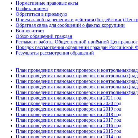
Нормативные правовые акты
График приема
Обратиться в приемную
Прием жалоб на решения и действия (бездействие) Цент
Обратная связь для сообщений о фактах коррупции
Вопрос-ответ
Обзор обращений граждан
Регламент работы Общественной приёмной Центрального
Порядок рассмотрения обращений граждан Российской Ф
Результаты рассмотрения обращений
План проведения плановых проверок и контрольных(над
План проведения плановых проверок и контрольных(над
План проведения плановых проверок и контрольных(над
План проведения плановых проверок и контрольных(над
План проведения плановых проверок и контрольных(над
План проведения плановых проверок на 2021 год
План проведения плановых проверок на 2020 год
План проведения плановых проверок на 2019 год
План проведения плановых проверок на 2018 год
План проведения плановых проверок на 2017 год
План проведения плановых проверок на 2016 год
План проведения плановых проверок на 2015 год
План проведения плановых проверок на 2014 год