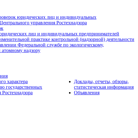
роверок юридических лиц и индивидуальных
Центрального управления Ростехнадзора
ок
юридических лиц и индивидуальных предпринимателей
именительной практике контрольной (надзорной) деятельности
авлении Федеральной службе по экологическому,
и атомному надзору
ения
ого характера
Доклады, отчеты, обзоры,
ию государственных
статистическая информация
 Ростехнадзора
Объявления