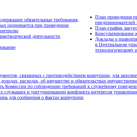
План проведения п
одержащие обязательные требования,
предпринимателей 
рых оценивается при проведении
План-график закуп
контролю
Консультирование 
рмотворческой деятельности
Доклады о правопр
в Центральном упр
лование
технологическому 
ментов, связанных с противодействием коррупции, для заполн
 доходах, расходах, об имуществе и обязательствах имущественн
ть Комиссии по соблюдению требований к служебному поведен
х служащих и урегулированию конфликта интересов управления
вязь для сообщения о фактах коррупции