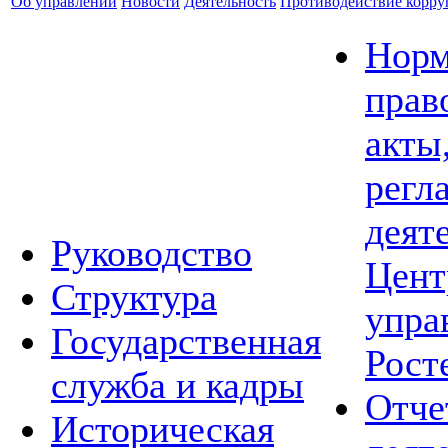
Об управлении
Новости
Деятельность
Противодействие корр
Норм
прав
акты
регл
деят
Руководство
Цент
Структура
упра
Государственная
Рост
служба и кадры
Отче
Историческая