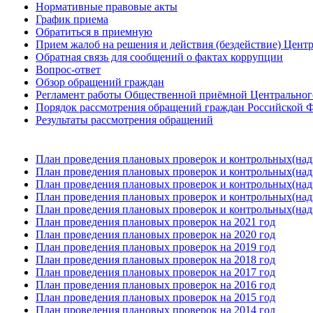
Нормативные правовые акты
График приема
Обратиться в приемную
Прием жалоб на решения и действия (бездействие) Цент
Обратная связь для сообщений о фактах коррупции
Вопрос-ответ
Обзор обращений граждан
Регламент работы Общественной приёмной Центрального
Порядок рассмотрения обращений граждан Российской Ф
Результаты рассмотрения обращений
План проведения плановых проверок и контрольных(над
План проведения плановых проверок и контрольных(над
План проведения плановых проверок и контрольных(над
План проведения плановых проверок и контрольных(над
План проведения плановых проверок и контрольных(над
План проведения плановых проверок на 2021 год
План проведения плановых проверок на 2020 год
План проведения плановых проверок на 2019 год
План проведения плановых проверок на 2018 год
План проведения плановых проверок на 2017 год
План проведения плановых проверок на 2016 год
План проведения плановых проверок на 2015 год
План проведения плановых проверок на 2014 год