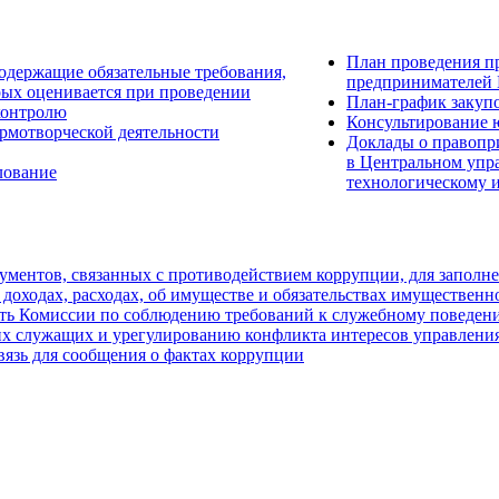
План проведения п
одержащие обязательные требования,
предпринимателей 
рых оценивается при проведении
План-график закуп
контролю
Консультирование 
рмотворческой деятельности
Доклады о правопр
в Центральном упр
лование
технологическому 
ментов, связанных с противодействием коррупции, для заполн
 доходах, расходах, об имуществе и обязательствах имущественн
ть Комиссии по соблюдению требований к служебному поведен
х служащих и урегулированию конфликта интересов управления
вязь для сообщения о фактах коррупции