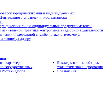
роверок юридических лиц и индивидуальных
Центрального управления Ростехнадзора
ок
юридических лиц и индивидуальных предпринимателей
именительной практике контрольной (надзорной) деятельности
авлении Федеральной службе по экологическому,
и атомному надзору
ения
ого характера
Доклады, отчеты, обзоры,
ию государственных
статистическая информация
 Ростехнадзора
Объявления