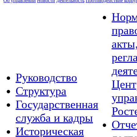
Об управлении
Новости
Деятельность
Противодействие корр
Норм
прав
акты
регл
деят
Руководство
Цент
Структура
упра
Государственная
Рост
служба и кадры
Отче
Историческая