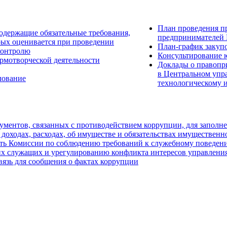
План проведения п
одержащие обязательные требования,
предпринимателей 
рых оценивается при проведении
План-график закуп
контролю
Консультирование 
рмотворческой деятельности
Доклады о правопр
в Центральном упр
лование
технологическому 
ментов, связанных с противодействием коррупции, для заполн
 доходах, расходах, об имуществе и обязательствах имущественн
ть Комиссии по соблюдению требований к служебному поведен
х служащих и урегулированию конфликта интересов управления
вязь для сообщения о фактах коррупции