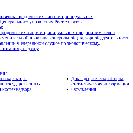
роверок юридических лиц и индивидуальных
Центрального управления Ростехнадзора
ок
юридических лиц и индивидуальных предпринимателей
именительной практике контрольной (надзорной) деятельности
авлении Федеральной службе по экологическому,
и атомному надзору
ения
ого характера
Доклады, отчеты, обзоры,
ию государственных
статистическая информация
 Ростехнадзора
Объявления