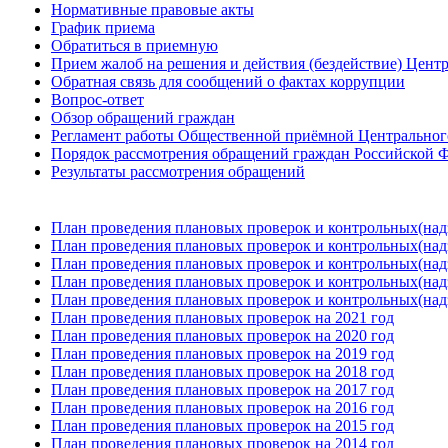
Нормативные правовые акты
График приема
Обратиться в приемную
Прием жалоб на решения и действия (бездействие) Цент
Обратная связь для сообщений о фактах коррупции
Вопрос-ответ
Обзор обращений граждан
Регламент работы Общественной приёмной Центрального
Порядок рассмотрения обращений граждан Российской Ф
Результаты рассмотрения обращений
План проведения плановых проверок и контрольных(над
План проведения плановых проверок и контрольных(над
План проведения плановых проверок и контрольных(над
План проведения плановых проверок и контрольных(над
План проведения плановых проверок и контрольных(над
План проведения плановых проверок на 2021 год
План проведения плановых проверок на 2020 год
План проведения плановых проверок на 2019 год
План проведения плановых проверок на 2018 год
План проведения плановых проверок на 2017 год
План проведения плановых проверок на 2016 год
План проведения плановых проверок на 2015 год
План проведения плановых проверок на 2014 год