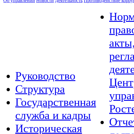
Об управлении
Новости
Деятельность
Противодействие корр
Норм
прав
акты
регл
деят
Руководство
Цент
Структура
упра
Государственная
Рост
служба и кадры
Отче
Историческая