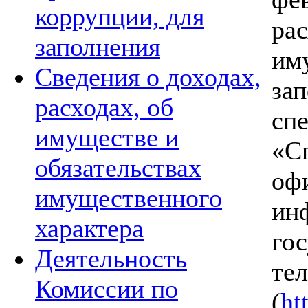
коррупции, для
рас
заполнения
им
Сведения о доходах,
зап
расходах, об
сп
имуществе и
«С
обязательствах
оф
имущественного
ин
характера
го
Деятельность
те
Комиссии по
(
ht