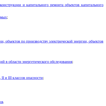
еконструкции и капитального ремонта объектов капитального
емых
;
, объектов по производству электрической энергии, объектов
ий в области энергетического обследования
;
I и III классов опасности
;
ия
.