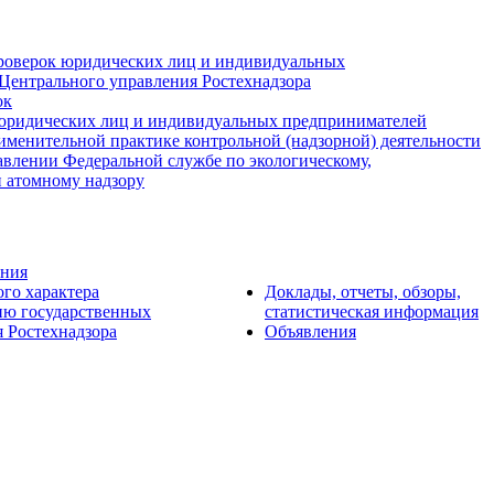
роверок юридических лиц и индивидуальных
Центрального управления Ростехнадзора
ок
юридических лиц и индивидуальных предпринимателей
именительной практике контрольной (надзорной) деятельности
авлении Федеральной службе по экологическому,
и атомному надзору
ения
ого характера
Доклады, отчеты, обзоры,
ию государственных
статистическая информация
 Ростехнадзора
Объявления