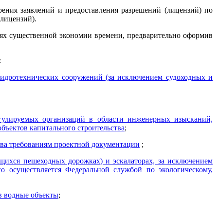
рения заявлений и предоставления разрешений (лицензий) по
(лицензий).
лях существенной экономии времени, предварительно оформив
:
гидротехнических сооружений (за исключением судоходных и
егулируемых организаций в области инженерных изысканий,
объектов капитального строительства
;
ства требованиям проектной документации
;
щихся пешеходных дорожках) и эскалаторах, за исключением
го осуществляется Федеральной службой по экологическому,
в водные объекты
;