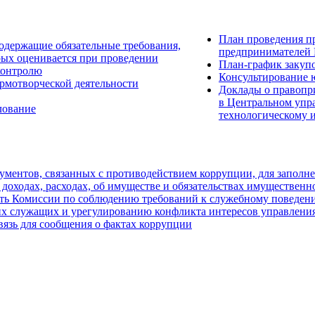
План проведения п
одержащие обязательные требования,
предпринимателей 
рых оценивается при проведении
План-график закуп
контролю
Консультирование 
рмотворческой деятельности
Доклады о правопр
в Центральном упр
лование
технологическому 
ментов, связанных с противодействием коррупции, для заполн
 доходах, расходах, об имуществе и обязательствах имущественн
ть Комиссии по соблюдению требований к служебному поведен
х служащих и урегулированию конфликта интересов управления
вязь для сообщения о фактах коррупции