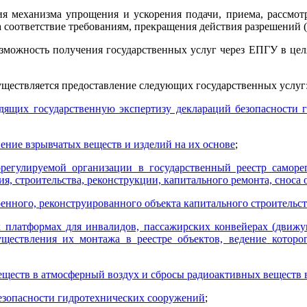
ия механизма упрощения и ускорения подачи, приема, рассмот
на соответствие требованиям, прекращения действия разрешений 
озможность получения государственных услуг через ЕПГУ в це
уществляется предоставление следующих государственных услуг
одящих государственную экспертизу деклараций безопасности 
ение взрывчатых веществ и изделий на их основе
;
орегулируемой организации в государственный реестр самор
я, строительства, реконструкции, капитального ремонта, сноса 
оенного, реконструированного объекта капитального строитель
х платформах для инвалидов, пассажирских конвейерах (движу
уществления их монтажа в реестре объектов, ведение которо
ществ в атмосферный воздух и сбросы радиоактивных веществ 
безопасности гидротехнических сооружений
;