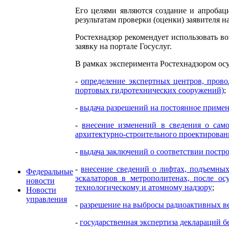
Его целями являются создание и апробац
результатам проверки (оценки) заявителя 
Ростехнадзор рекомендует использовать в
заявку на портале Госуслуг.
В рамках эксперимента Ростехнадзором ос
-
определение экспертных центров, пров
портовых гидротехнических сооружений)
;
-
выдача разрешений на постоянное примен
-
внесение изменений в сведения о сам
архитектурно-строительного проектировани
-
выдача заключений о соответствии постр
-
внесение сведений о лифтах, подъемны
Федеральные
эскалаторов в метрополитенах, после ос
новости
технологическому и атомному надзору
;
Новости
управления
-
разрешение на выбросы радиоактивных ве
-
государственная экспертиза деклараций 