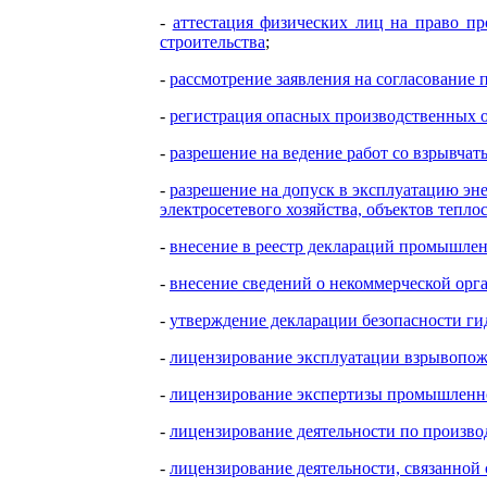
-
аттестация физических лиц на право пр
строительства
;
-
рассмотрение заявления на согласование 
-
регистрация опасных производственных 
-
разрешение на ведение работ со взрывч
-
разрешение на допуск в эксплуатацию эн
электросетевого хозяйства, объектов тепл
-
внесение в реестр деклараций промышле
-
внесение сведений о некоммерческой орг
-
утверждение декларации безопасности ги
-
лицензирование эксплуатации взрывопожа
-
лицензирование экспертизы промышленн
-
лицензирование деятельности по произво
-
лицензирование деятельности, связанной