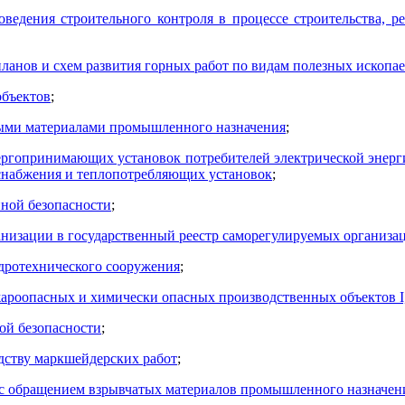
оведения строительного контроля в процессе строительства, р
планов и схем развития горных работ по видам полезных ископа
объектов
;
атыми материалами промышленного назначения
;
ергопринимающих установок потребителей электрической энергии
оснабжения и теплопотребляющих установок
;
нной безопасности
;
анизации в государственный реестр саморегулируемых организац
дротехнического сооружения
;
роопасных и химически опасных производственных объектов I, I
ой безопасности
;
дству маркшейдерских работ
;
 с обращением взрывчатых материалов промышленного назначен