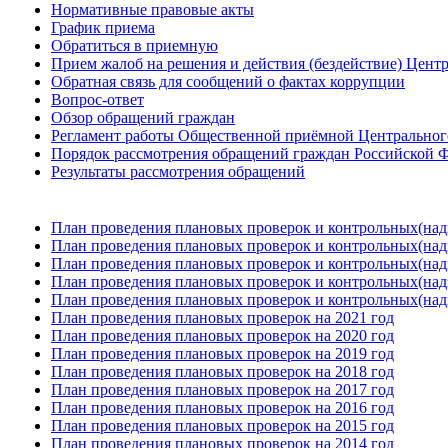
Нормативные правовые акты
График приема
Обратиться в приемную
Прием жалоб на решения и действия (бездействие) Цент
Обратная связь для сообщений о фактах коррупции
Вопрос-ответ
Обзор обращений граждан
Регламент работы Общественной приёмной Центрального
Порядок рассмотрения обращений граждан Российской Ф
Результаты рассмотрения обращений
План проведения плановых проверок и контрольных(над
План проведения плановых проверок и контрольных(над
План проведения плановых проверок и контрольных(над
План проведения плановых проверок и контрольных(над
План проведения плановых проверок и контрольных(над
План проведения плановых проверок на 2021 год
План проведения плановых проверок на 2020 год
План проведения плановых проверок на 2019 год
План проведения плановых проверок на 2018 год
План проведения плановых проверок на 2017 год
План проведения плановых проверок на 2016 год
План проведения плановых проверок на 2015 год
План проведения плановых проверок на 2014 год