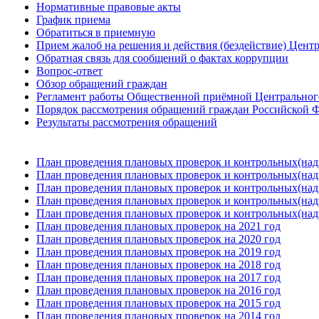
Нормативные правовые акты
График приема
Обратиться в приемную
Прием жалоб на решения и действия (бездействие) Цент
Обратная связь для сообщений о фактах коррупции
Вопрос-ответ
Обзор обращений граждан
Регламент работы Общественной приёмной Центрального
Порядок рассмотрения обращений граждан Российской Ф
Результаты рассмотрения обращений
План проведения плановых проверок и контрольных(над
План проведения плановых проверок и контрольных(над
План проведения плановых проверок и контрольных(над
План проведения плановых проверок и контрольных(над
План проведения плановых проверок и контрольных(над
План проведения плановых проверок на 2021 год
План проведения плановых проверок на 2020 год
План проведения плановых проверок на 2019 год
План проведения плановых проверок на 2018 год
План проведения плановых проверок на 2017 год
План проведения плановых проверок на 2016 год
План проведения плановых проверок на 2015 год
План проведения плановых проверок на 2014 год