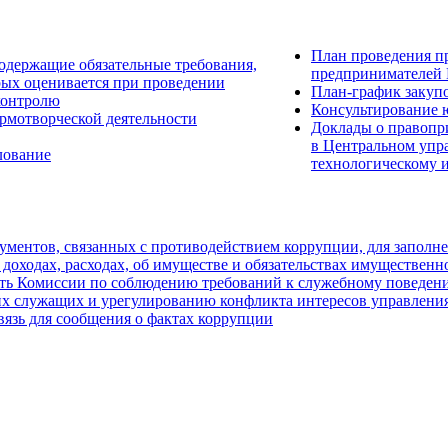
План проведения п
одержащие обязательные требования,
предпринимателей 
рых оценивается при проведении
План-график закуп
контролю
Консультирование 
рмотворческой деятельности
Доклады о правопр
в Центральном упр
лование
технологическому 
ментов, связанных с противодействием коррупции, для заполн
 доходах, расходах, об имуществе и обязательствах имущественн
ть Комиссии по соблюдению требований к служебному поведен
х служащих и урегулированию конфликта интересов управления
вязь для сообщения о фактах коррупции