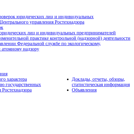
роверок юридических лиц и индивидуальных
Центрального управления Ростехнадзора
ок
юридических лиц и индивидуальных предпринимателей
именительной практике контрольной (надзорной) деятельности
авлении Федеральной службе по экологическому,
и атомному надзору
ения
ого характера
Доклады, отчеты, обзоры,
ию государственных
статистическая информация
 Ростехнадзора
Объявления