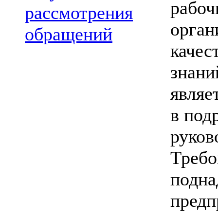
рабоч
рассмотрения
орган
обращений
качес
знани
являе
в под
руков
Требо
подна
предп