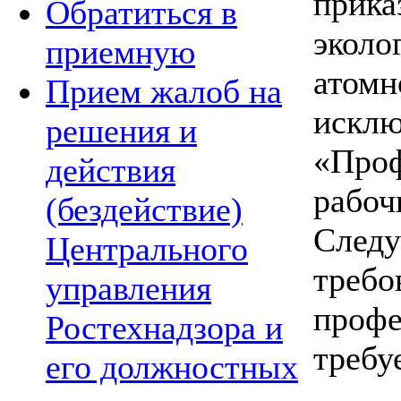
прика
Обратиться в
эколо
приемную
атомн
Прием жалоб на
исклю
решения и
«Проф
действия
рабоч
(бездействие)
Следу
Центрального
требо
управления
профе
Ростехнадзора и
требу
его должностных