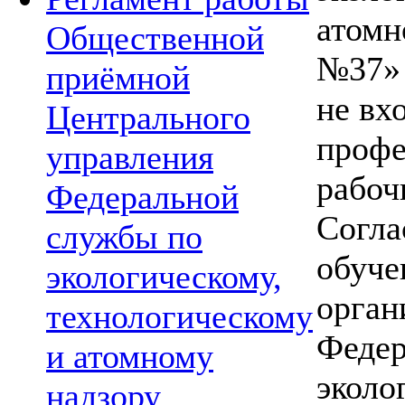
атомн
Общественной
№37» 
приёмной
не вх
Центрального
профе
управления
рабоч
Федеральной
Согла
службы по
обуче
экологическому,
орган
технологическому
Федер
и атомному
эколо
надзору