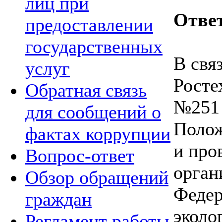
лиц при
Отве
предоставлении
государственных
В свя
услуг
Росте
Обратная связь
№251 
для сообщений о
Полож
фактах коррупции
и про
Вопрос-ответ
орган
Обзор обращений
Федер
граждан
эколо
Регламент работы