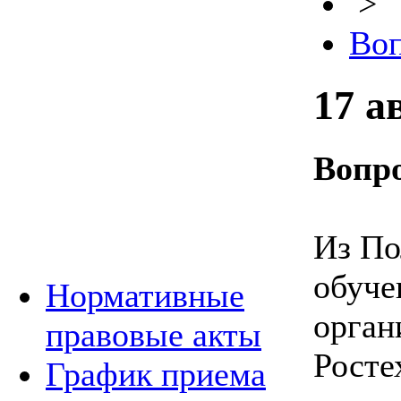
>
Воп
17 а
Вопро
Из По
обуче
Нормативные
орган
правовые акты
Росте
График приема