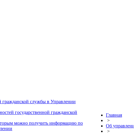
й гражданской службы в Управлении
ностей государственной гражданской
Главная
>
которым можно получить информацию по
Об управлен
влении
>