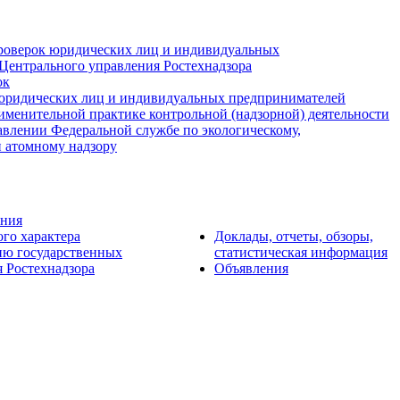
роверок юридических лиц и индивидуальных
Центрального управления Ростехнадзора
ок
юридических лиц и индивидуальных предпринимателей
именительной практике контрольной (надзорной) деятельности
авлении Федеральной службе по экологическому,
и атомному надзору
ения
ого характера
Доклады, отчеты, обзоры,
ию государственных
статистическая информация
 Ростехнадзора
Объявления