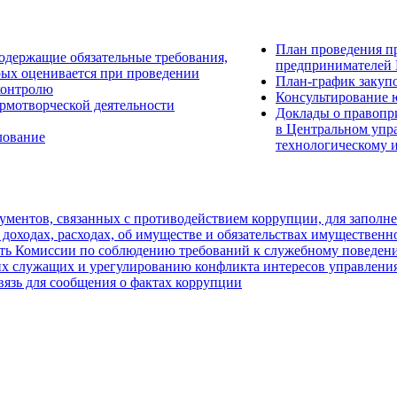
План проведения п
одержащие обязательные требования,
предпринимателей 
рых оценивается при проведении
План-график закуп
контролю
Консультирование 
рмотворческой деятельности
Доклады о правопр
в Центральном упр
лование
технологическому 
ментов, связанных с противодействием коррупции, для заполн
 доходах, расходах, об имуществе и обязательствах имущественн
ть Комиссии по соблюдению требований к служебному поведен
х служащих и урегулированию конфликта интересов управления
вязь для сообщения о фактах коррупции