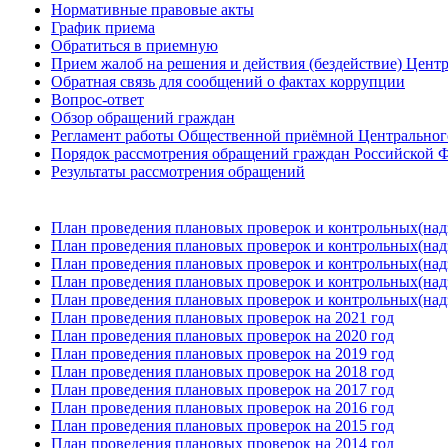
Нормативные правовые акты
График приема
Обратиться в приемную
Прием жалоб на решения и действия (бездействие) Цент
Обратная связь для сообщений о фактах коррупции
Вопрос-ответ
Обзор обращений граждан
Регламент работы Общественной приёмной Центрального
Порядок рассмотрения обращений граждан Российской Ф
Результаты рассмотрения обращений
План проведения плановых проверок и контрольных(над
План проведения плановых проверок и контрольных(над
План проведения плановых проверок и контрольных(над
План проведения плановых проверок и контрольных(над
План проведения плановых проверок и контрольных(над
План проведения плановых проверок на 2021 год
План проведения плановых проверок на 2020 год
План проведения плановых проверок на 2019 год
План проведения плановых проверок на 2018 год
План проведения плановых проверок на 2017 год
План проведения плановых проверок на 2016 год
План проведения плановых проверок на 2015 год
План проведения плановых проверок на 2014 год