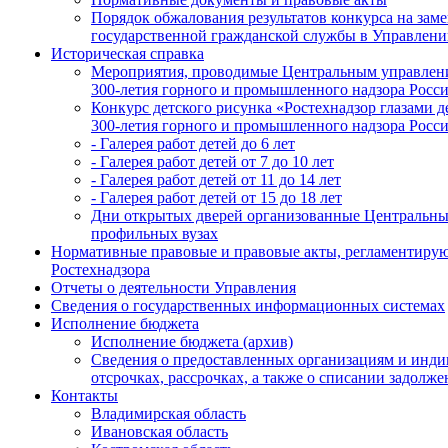
Порядок обжалования результатов конкурса на за
государственной гражданской службы в Управлен
Историческая справка
Мероприятия, проводимые Центральным управлени
300-летия горного и промышленного надзора Росс
Конкурс детского рисунка «Ростехнадзор глазами д
300-летия горного и промышленного надзора Росс
- Галерея работ детей до 6 лет
- Галерея работ детей от 7 до 10 лет
- Галерея работ детей от 11 до 14 лет
- Галерея работ детей от 15 до 18 лет
Дни открытых дверей организованные Центральны
профильных вузах
Нормативные правовые и правовые акты, регламентирую
Ростехнадзора
Отчеты о деятельности Управления
Сведения о государственных информационных системах
Исполнение бюджета
Исполнение бюджета (архив)
Сведения о предоставленных организациям и инди
отсрочках, рассрочках, а также о списании задол
Контакты
Владимирская область
Ивановская область