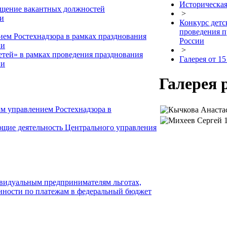
Историческая
мещение вакантных должностей
>
ии
Конкурс детс
проведения п
ем Ростехнадзора в рамках празднования
России
ии
>
етей» в рамках проведения празднования
Галерея от 15
ии
Галерея р
м управлением Ростехнадзора в
щие деятельность Центрального управления
видуальным предпринимателям льготах,
женности по платежам в федеральный бюджет