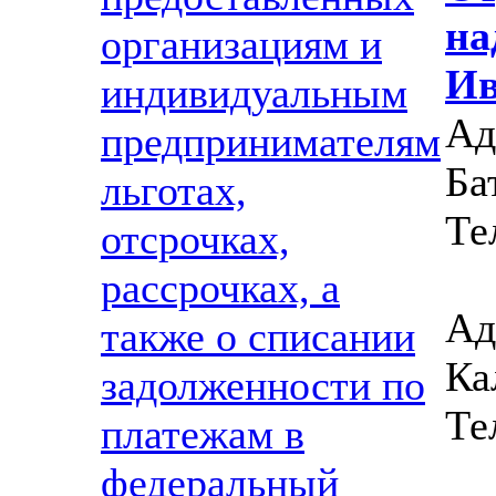
на
организациям и
Ив
индивидуальным
Ад
предпринимателям
Ба
льготах,
Те
отсрочках,
рассрочках, а
Ад
также о списании
Ка
задолженности по
Те
платежам в
федеральный