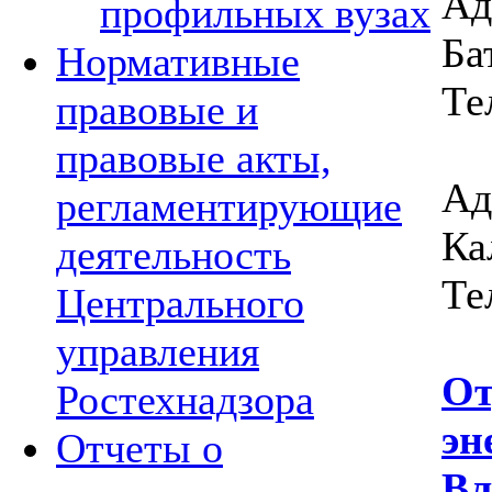
Ад
профильных вузах
Ба
Нормативные
Те
правовые и
правовые акты,
Ад
регламентирующие
Ка
деятельность
Те
Центрального
управления
От
Ростехнадзора
эн
Отчеты о
Вл