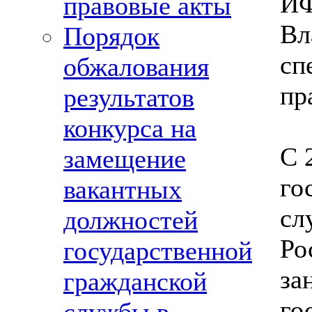
ИФ
правовые акты
Вл
Порядок
сп
обжалования
пр
результатов
конкурса на
С 
замещение
го
вакантных
сл
должностей
Ро
государственной
за
гражданской
го