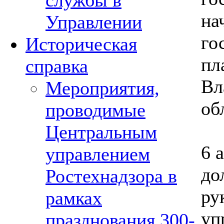
службы в
на
Управлении
го
Историческая
пл
справка
Вл
Мероприятия,
об
проводимые
Центральным
6 
управлением
до
Ростехнадзора в
ру
рамках
уп
празднования 300-