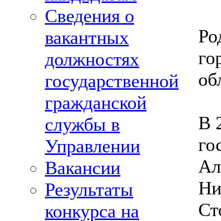
Сведения о
Ро
вакантных
го
должностях
об
государственной
гражданской
В 
службы в
го
Управлении
Ал
Вакансии
Ни
Результаты
Ст
конкурса на