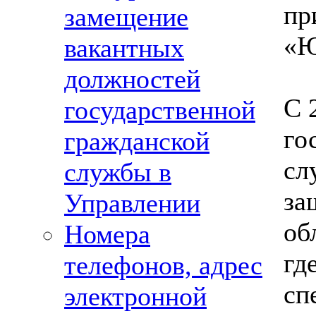
пр
замещение
«Ю
вакантных
должностей
С 
государственной
го
гражданской
сл
службы в
за
Управлении
об
Номера
гд
телефонов, адрес
сп
электронной